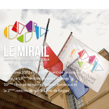
ème
La rentrée 2023 est la 25
rentrée de notre
ème
Lycée, la 15
rentrée de notre Collège, la
ème
10
rentrée de notre École de Bordeaux et
ème
la 2
rentrée de notre École de Bègles.