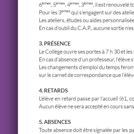
èmes
èmes
èmes
èmes
6
, 5
, 4
, 3
, il est renouvelé 
èmes
Pour les 3
qui s’engagent sur des atelier
Les ateliers, études ou aides personnalisé
En cas d’oubli du C.A.P., aucune sortie n’es
3. PRÉSENCE
Le Collège ouvre ses portes à 7 h 30 et les
En cas d’absence d’un professeur, l’élève s
Les changements d’emploi du temps feront l
sur le carnet de correspondance que l’élève
4. RETARDS
L’élève en retard passe par l’accueil (61, 
Aucun élève ne sera accepté en cours sans bi
5. ABSENCES
Toute absence doit être signalée par les pa