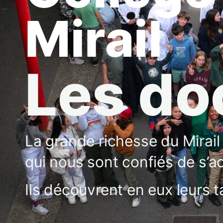
Mirail
Les d
La grande richesse du Mirail
qui nous sont confiés de s’a
Ils découvrent en eux leurs 