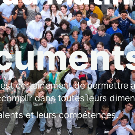
ocument
 est certainement de permettre 
ccomplir dans toutes leurs dimen
talents et leurs compétences.