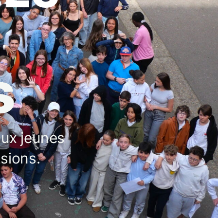
s
aux jeunes
sions.