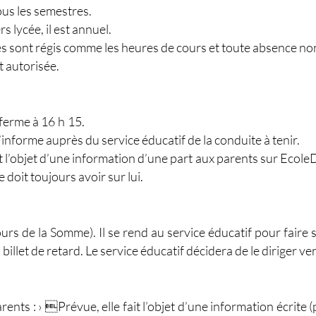
tous les semestres.
s lycée, il est annuel.
es sont régis comme les heures de cours et toute absence non
t autorisée.
 ferme à 16 h 15.
’informe auprès du service éducatif de la conduite à tenir.
’objet d’une information d’une part aux parents sur EcoleDir
 doit toujours avoir sur lui.
cours de la Somme). Il se rend au service éducatif pour faire 
llet de retard. Le service éducatif décidera de le diriger vers
rents : › Prévue, elle fait l’objet d’une information écrite 