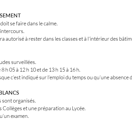
ISSEMENT
 doit se faire dans le calme.
l’intercours.
 autorisé à rester dans les classes et à l’intérieur des bâtim
udes surveillées.
 8 h 05 à 12 h 10 et de 13 h 15 à 16 h.
sque c’est indiqué sur l’emploi du temps ou qu’une absence 
 BLANCS
 sont organisés.
s Collèges et une préparation au Lycée.
qu’un examen.