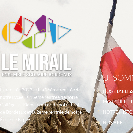
QUI SOM
La rentrée 2023 est la 25ème rentrée de
NOS ÉTABLIS
notre Lycée, la 15ème rentrée de notre
MOT CHEF ÉT
Collège, la 10ème rentrée de notre École
NOTRE HISTO
de Bordeaux et la 2ème rentrée de notre
École de Bègles.
NOS APEL