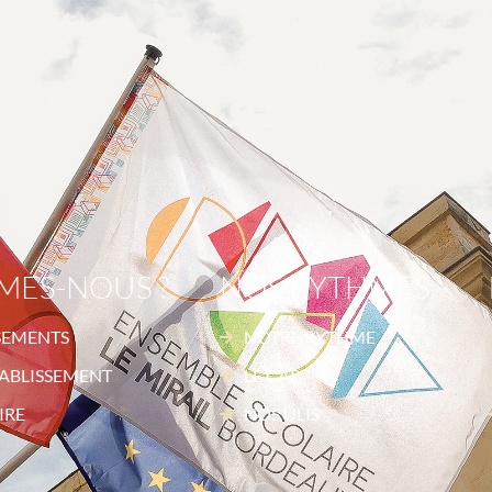
MES-NOUS ?
NOS RYTHMES
SEMENTS
NOTRE RYTHME
ABLISSEMENT
LE CAP
IRE
NOS ULIS