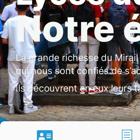
Notre 
La grande richesse du Mirail
qui nous sont confiés de s’a
Ils découvrent en eux leurs 