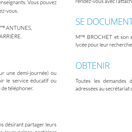
rendez-vous avec l’attach
es enseignants. Vous pouvez
ez-vous.
SE DOCUMEN
me
ANTUNES,
RRIÈRE.
me
M
BROCHET et son équ
lycée pour leur recherche 
OBTENIR
ur une demi-journée) ou
r le service éducatif ou
Toutes les demandes d
 de téléphoner.
adressées au secrétariat d
ns désirant partager leurs
s, leurs peines, participer