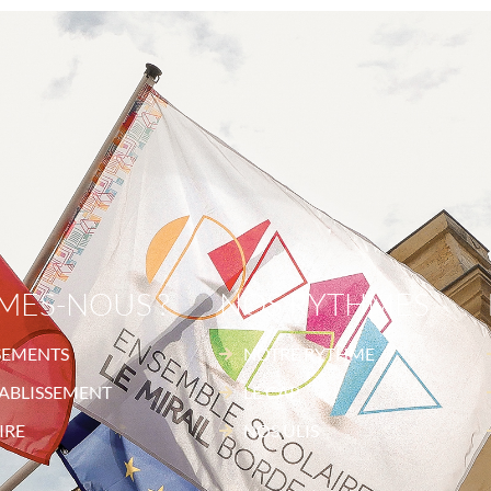
MES-NOUS ?
NOS RYTHMES
SEMENTS
NOTRE RYTHME
ABLISSEMENT
LE CAP
IRE
NOS ULIS