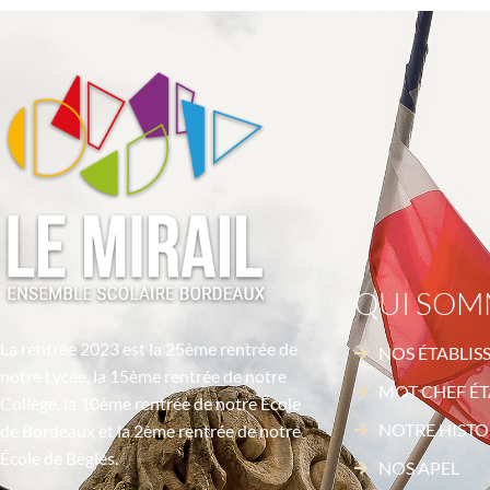
QUI SOM
La rentrée 2023 est la 25ème rentrée de
NOS ÉTABLIS
notre Lycée, la 15ème rentrée de notre
MOT CHEF ÉT
Collège, la 10ème rentrée de notre École
NOTRE HISTO
de Bordeaux et la 2ème rentrée de notre
École de Bègles.
NOS APEL